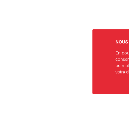
NOUS 
En pour
consent
permett
votre 