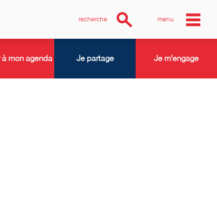
recherche
menu
r à mon agenda
Je partage
Je m'engage