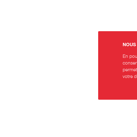
NOUS 
En pour
consent
permett
votre 