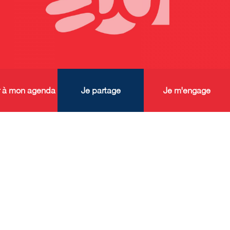
r à mon agenda
Je partage
Je m'engage