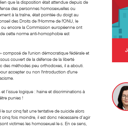
en que la disposition était attendue depuis de
éfense des personnes homosexuelles ou
ement à la traîne, était pointée du doigt au
Conseil des Droits de l'Homme de l'ONU, le
ies ou encore la Commission européenne ont
on de cette norme anti-homophobie est
J
 » composé de l'union démocratique fédérale et
sous couvert de la défense de la liberté
ec des méthodes peu orthodoxes, il a abouti.
pour accepter ou non l'introduction d'une
acisme.
et l’issue logique : haine et discriminations à
être punies !
e sur cinq fait une tentative de suicide alors
t cinq fois moindre, il est donc nécessaire d’agir
sont victimes les homosexuel·le·s. En ce sens,