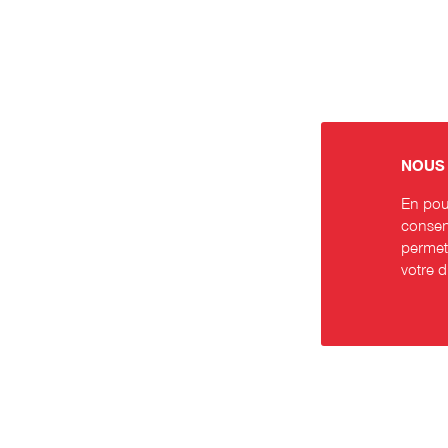
NOUS 
En pour
consent
permett
votre 