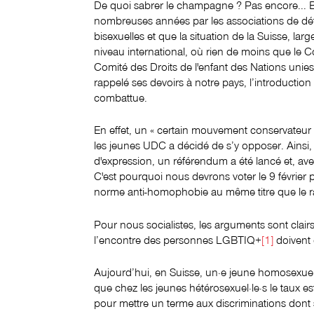
De quoi sabrer le champagne ? Pas encore... Bi
nombreuses années par les associations de d
bisexuelles et que la situation de la Suisse, larg
niveau international, où rien de moins que le 
Comité des Droits de l'enfant des Nations un
rappelé ses devoirs à notre pays, l’introducti
combattue.
En effet, un « certain mouvement conservateur
les jeunes UDC a décidé de s’y opposer. Ainsi, 
d'expression, un référendum a été lancé et, av
C'est pourquoi nous devrons voter le 9 février 
norme anti-homophobie au même titre que le r
Pour nous socialistes, les arguments sont clairs 
l’encontre des personnes LGBTIQ+
[1]
doivent 
Aujourd’hui, en Suisse, un·e jeune homosexuel·l
que chez les jeunes hétérosexuel·le·s le taux es
pour mettre un terme aux discriminations dont 