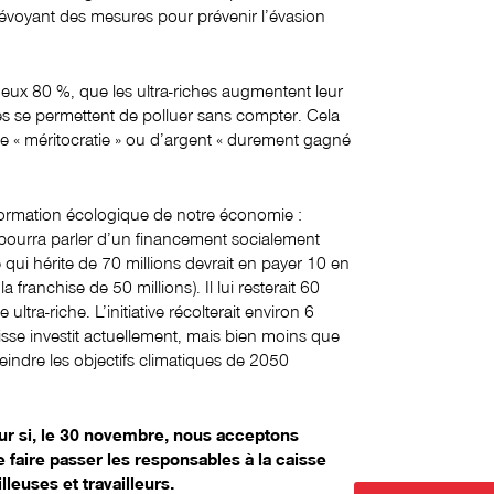
prévoyant des mesures pour prévenir l’évasion
eux 80 %, que les ultra-riches augmentent leur
lles se permettent de polluer sans compter. Cela
t de « méritocratie » ou d’argent « durement gagné
nsformation écologique de notre économie :
on pourra parler d’un financement socialement
 qui hérite de 70 millions devrait en payer 10 en
franchise de 50 millions). Il lui resterait 60
 ultra-riche. L’initiative récolterait environ 6
isse investit actuellement, mais bien moins que
teindre les objectifs climatiques de 2050
eur si, le 30 novembre, nous acceptons
 de faire passer les responsables à la caisse
lleuses et travailleurs.