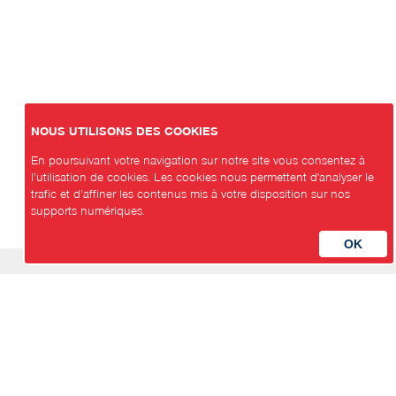
NOUS UTILISONS DES COOKIES
En poursuivant votre navigation sur notre site vous consentez à
l’utilisation de cookies. Les cookies nous permettent d'analyser le
trafic et d’affiner les contenus mis à votre disposition sur nos
supports numériques.
Parti Socialiste Neuchâtelois
Avenue de la Gare 3
2000 Neuchâtel
Contact
secretariat@psn.ch