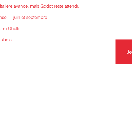
italière avance, mais Godot reste attendu
seil – juin et septembre
re Ghelfi
Dubois
Je