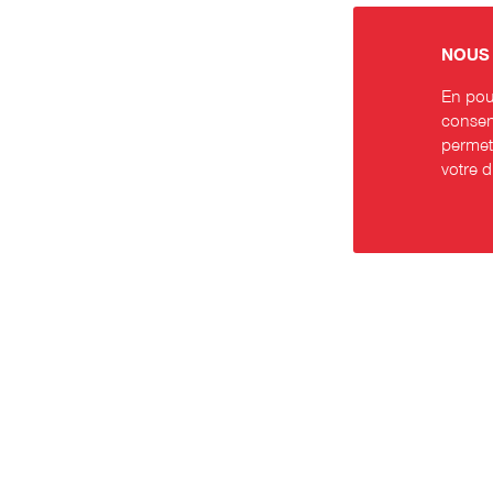
NOUS 
En pour
consent
permett
votre 