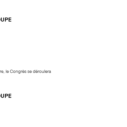
OUPE
ire, le Congrès se déroulera
OUPE